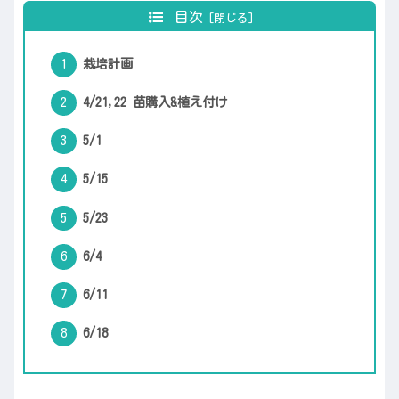
目次
栽培計画
4/21,22 苗購入&植え付け
5/1
5/15
5/23
6/4
6/11
6/18